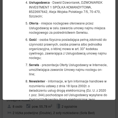
- Dawid Dzwoniarek, DZWONIAREK
Usługodawca
INVESTMENT 1 SPÓŁKA KOMANDYTOWA,
8522697642, Aleja Wojska Polskiego 7/5, 70-470,
Szczecin;
- miejsce noclegowe oferowane przez
Oferta
Usługodawcę w celu zawarcia umowy najmu miejsca
noclegowego za pośrednictwem Serwisu.
- osoba fizyczna posiadająca pełną zdolność do
Gość
czynności prawnych, osoba prawna albo jednostka
1
organizacyjna, o której mowa w art. 33
kodeksu
cywilnego, zawierająca z Usługodawcą umowę najmu
noclegu;
- prezentacja Oferty Usługodawcy w Internecie,
Serwis
umożliwiająca zawarcie Umowy najmu noclegu on-
line;
- informacje, w tym informacje handlowe w
Newsletter
Apartamenty Przy Deptaku - ul.
rozumieniu ustawy z dnia 18 lipca 2002r. o
Piastowska 9 / Apartament 14
świadczeniu usług drogą elektroniczną (Dz. U. z 2020
r. poz. 344) pochodzące od Usługodawcy wysyłane do
Gościa/Użytkownika drogą elektroniczną; jego
Dostępna liczba: 1
otrzymywanie jest dobrowolne i wymaga zgody
2
8 osób
pow. 55,78 m
2 sypialnie
Gościa/Użytkownika.
2 łóżka podwójne (Double), 2 sofy rozkładane (Sofa Bed)
- zbiór danych przechowywanych w Serwisie
Konto