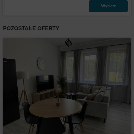
informacje o geolokalizacji, jeżeli
Wybierz
Gość/Użytkownik wyraził zgodę na dostęp
usługodawcy do geolokalizacji. Informacja o
geolokalizacji jest wykorzystywana w celu
dostarczania bardziej dostosowanych ofert
POZOSTAŁE OFERTY
produktów i usług.
dane osobowe Użytkowników: imię, nazwisko,
adres siedziby, adres korespondencyjny, adres e-
mail, numer telefonu, NIP, numer konta
bankowego lub inne dane osobowe, których
podanie jest niezbędne do zrealizowania
zakupu, a których podania w procesie
rezerwacyjnym wymaga Administrator.
Informacje te nie zawierają danych dotyczących
tożsamości Gości/Użytkowników, lecz w połączeniu z
innymi informacjami mogą stanowić dane osobowe i w
związku z tym Administrator obejmuje je pełną
ochroną przysługującą na gruncie RODO.
Dane te są przetwarzane zgodnie z art. 6 ust. 1 lit. b
RODO, w celu realizacji usługi, tj. umowy o
świadczenie usług drogą elektroniczną zgodnie z
Regulaminem oraz zgodnie z art. 6 ust. 1 lit. a RODO,
w związku z wyrażeniem zgody na stosowanie
określonych plików cookies lub innych podobnych