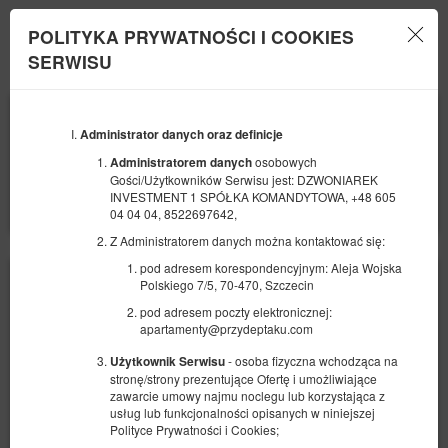
POLITYKA PRYWATNOŚCI I COOKIES
Menu
SERWISU
POCZĄTEK
KONIEC
07
08
SIERPNIA
Administrator danych oraz definicje
SIERPNIA
2026
2026
osobowych
Administratorem danych
Gości/Użytkowników Serwisu jest: DZWONIAREK
LICZBA OSÓB
INVESTMENT 1 SPÓŁKA KOMANDYTOWA, +48 605
2
FILTRY
04 04 04, 8522697642,
Z Administratorem danych można kontaktować się:
pod adresem korespondencyjnym: Aleja Wojska
Polskiego 7/5, 70-470, Szczecin
pod adresem poczty elektronicznej:
apartamenty@przydeptaku.com
- osoba fizyczna wchodząca na
Użytkownik Serwisu
stronę/strony prezentujące Ofertę i umożliwiające
zawarcie umowy najmu noclegu lub korzystająca z
usług lub funkcjonalności opisanych w niniejszej
Polityce Prywatności i Cookies;