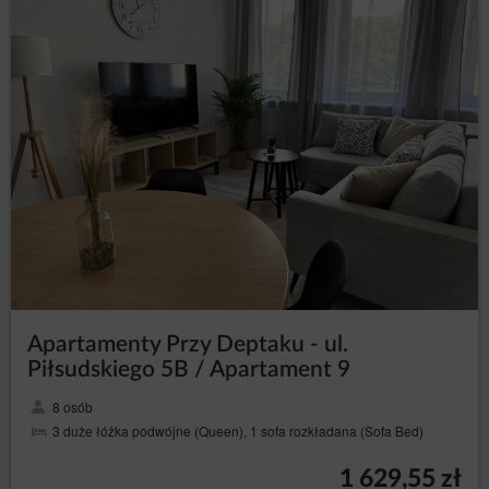
Jednocześnie działanie to nie narusza praw i wolności
Gości/Użytkowników, Goście/Użytkownicy spodziewają się
otrzymywania treści podobnej zawartości, a nawet tego
oczekują lub jest to ich bezpośrednim celem wizyty na
stronie/stronach Serwisu.
Odbiorcy danych Użytkowników
Administrator danych ujawnia dane osobowe Użytkowników
wyłącznie podmiotom przetwarzającym na mocy zawartych
umów powierzenia przetwarzania danych osobowych w
celu realizacji usług na rzecz Administratora danych, np.
hostingu i obsługi Strony, usługi IT, obsługi marketingowej i
PR.
Przesyłanie danych osobowych do państw trzecich
Dane osobowe nie będą przetwarzane w państwach
trzecich.
Apartamenty Przy Deptaku - ul.
Prawa osób, których dane dotyczą
Piłsudskiego 5B / Apartament 9
Każda osoba, której dane dotyczą, ma prawo:
– uzyskania od
dostępu (art. 15 RODO)
8 osób
Administratora danych potwierdzenia, czy
3 duże łóżka podwójne (Queen), 1 sofa rozkładana (Sofa Bed)
przetwarzane są jej dane osobowe. Jeżeli dane
o osobie są przetwarzane, jest ona uprawniona
1 629,55 zł
do uzyskania dostępu do nich oraz uzyskania