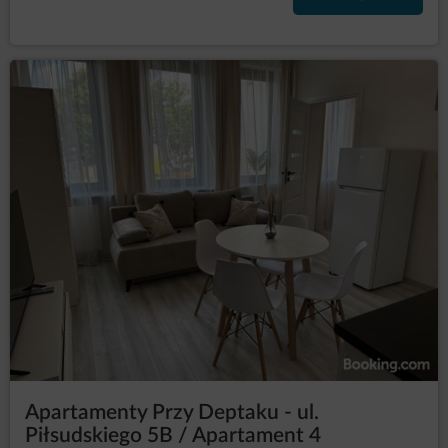
–
do przenoszenia danych (art. 20 RODO)
otrzymania w ustrukturyzowanym, powszechnie
używanym formacie nadającym się do odczytu
maszynowego danych osobowych jej
dotyczących, które dostarczyła Administratorowi
danych, oraz żądania przesłania tych danych
innemu Administratorowi, jeżeli dane są
przetwarzane na podstawie zgody osoby, której
dane dotyczą, lub umowy z nią zawartej oraz
jeżeli dane są przetwarzane w sposób
zautomatyzowany;
– wniesienia
do sprzeciwu (art. 21 RODO)
sprzeciwu wobec przetwarzania jej danych
osobowych w prawnie uzasadnionych celach
administratora, z przyczyn związanych z jej
szczególną sytuacją, w tym wobec profilowania.
Wówczas Administrator danych dokonuje oceny
istnienia ważnych prawnie uzasadnionych
podstaw do przetwarzania, nadrzędnych wobec
interesów, praw i wolności osób, których dane
dotyczą, lub podstaw do ustalenia, dochodzenia
lub obrony roszczeń. Jeżeli zgodnie z oceną
interesy osoby, której dane dotyczą, będą
Apartamenty Przy Deptaku - ul.
ważniejsze od interesów administratora,
Administrator danych będzie zobowiązany
Piłsudskiego 5B / Apartament 4
zaprzestać przetwarzania danych w tych celach;