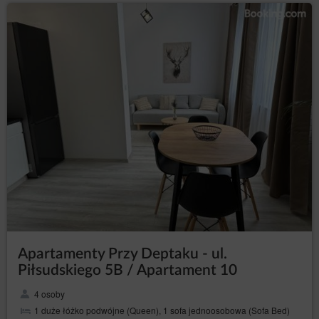
Opera
Android
Safari (iOS)
Windows Phone
Podstawą prawną przetwarzania danych osobowych
pochodzących z plików cookies są prawnie
uzasadnione interesy Administratora danych,
polegające na zapewnianiu wysokiej jakości usług,
zapewnianiu bezpieczeństwa usług.
W ramach Serwisu stosowane są dwa zasadnicze
rodzaje plików cookies: „sesyjne” (session cookies)
oraz „stałe” (persistent cookies). Cookies „sesyjne” są
plikami tymczasowymi, które przechowywane są w
urządzeniu końcowym Użytkownika Serwisu do czasu
wylogowania, opuszczenia Serwisu lub wyłączenia
oprogramowania (przeglądarki internetowej). „Stałe”
pliki cookies przechowywane są w urządzeniu
końcowym Gościa/Użytkownika Serwisu przez czas
Apartamenty Przy Deptaku - ul.
określony w parametrach plików cookies lub do czasu
Piłsudskiego 5B / Apartament 10
ich usunięcia przez Gościa/Użytkownika.
Pliki cookies wykorzystywane są w następujących
4 osoby
celach:
1 duże łóżko podwójne (Queen), 1 sofa jednoosobowa (Sofa Bed)