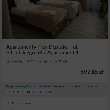
Pliki cookies zamieszczane w urządzeniu końcowym
Gościa/Użytkownika Serwisu i wykorzystywane mogą
być również przez współpracujących ze Serwisem
reklamodawców oraz partnerów Serwisu.
Pliki cookies mogą być wykorzystane przez sieci
reklamowe, w szczególności sieć Google, do
wyświetlenia reklam dopasowanych do sposobu, w
jaki Gość/Użytkownik korzysta ze Serwisu. W tym celu
mogą zachować informację o ścieżce nawigacji
Gościa/Użytkownika lub czasie pozostawania na danej
Apartamenty Przy Deptaku - ul.
stronie.
Piłsudskiego 5B / Apartament 1
Zalecamy przeczytanie Gościowi/Użytkownikowi
polityki ochrony prywatności tych firm, aby poznać
2 osoby
2 łóżka pojedyncze (Single)
zasady korzystania z plików cookies wykorzystywane
w statystykach: Polityka ochrony prywatności Google
597,85 zł
Analytics.
Pliki cookie mogą być wykorzystane przez sieci
reklamowe, w szczególności sieć Google, do
(obiekt niedostępny w wybranym terminie):
Proponowany inny termin
wyświetlenia reklam dopasowanych do sposobu, w
12.08.2026 - 13.08.2026 (1 noc)
jaki Gość/ Użytkownik korzysta z Serwisu. W tym celu
mogą zachować informację o ścieżce nawigacji
użytkownika lub czasie pozostawania na danej stronie.
Pobyt z psem
W zakresie informacji o preferencjach Gościach/