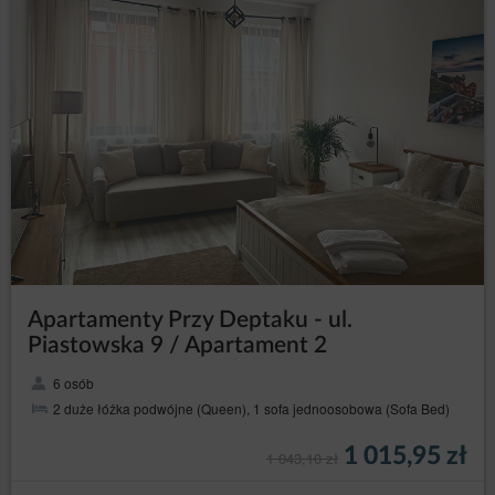
zapoznania się z Regulaminem oraz zaznaczenia na
formularzu rejestracyjnym, że Gość/Użytkownik
zapoznał się z Regulaminem i w pełni akceptuje
wszystkie jego postanowienia.
W chwili nadania dostępu do Konta pomiędzy
Usługodawcą, a Gościem/Użytkownikiem zostaje
zawarta na czas nieokreślony umowa o świadczenie
usług drogą elektroniczną dotycząca Konta.
Rejestracja Konta na jednej ze stron Serwisu oznacza
równocześnie rejestrację umożliwiającą dostęp do
pozostałych stron, pod którymi dostępny jest Serwis.
Gość/Użytkownik może wypowiedzieć umowę o
świadczenie usługi drogą elektroniczną w każdym
czasie ze skutkiem natychmiastowym, informując o tym
Usługodawcę za pomocą wiadomości e-mail lub
Apartamenty Przy Deptaku - ul.
pisemnie na adres Administratora danych, podany w
Piastowska 9 / Apartament 2
dziale I punkcie 2 niniejszej Polityki Prywatności i
Cookies.
6 osób
Usługodawca ma prawo rozwiązać umowę o
2 duże łóżka podwójne (Queen), 1 sofa jednoosobowa (Sofa Bed)
świadczenie usług dotyczącą Konta w przypadku
zaprzestania świadczenia lub przeniesienia usługi
1 015,95 zł
Serwisu na osobę trzecią, naruszenia przez
1 043,10 zł
Gościa/Użytkownika prawa lub postanowień
Regulaminu, a także w przypadku braku aktywności