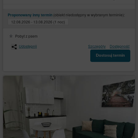
następujących informacji: o celach
przetwarzania, kategoriach danych osobowych,
odbiorcach lub kategoriach odbiorców, którym
(obiekt niedostępny w wybranym terminie):
Proponowany inny termin
dane zostały lub zostaną ujawnione, o okresie
12.08.2026 - 13.08.2026 (1 noc)
przechowywania danych lub o kryteriach ich
ustalania, o prawie do żądania sprostowania,
usunięcia lub ograniczenia przetwarzania
Pobyt z psem
danych osobowych przysługujących osobie,
której dane dotyczą, oraz do wniesienia
Udostępnij
Szczegóły
Dostępność
sprzeciwu wobec takiego przetwarzania;
Dostosuj termin
do otrzymania kopii danych (art. 15 ust. 3
– uzyskania kopii danych podlegających
RODO)
przetwarzaniu, przy czym pierwsza kopia jest
bezpłatna, a za kolejne kopie Administrator
danych może nałożyć opłatę w rozsądnej
wysokości, wynikającą z kosztów
administracyjnych;
– żądania
do sprostowania (art. 16 RODO)
sprostowania dotyczących jej danych
osobowych, które są nieprawidłowe, lub
uzupełnienia niekompletnych danych;
– żądania
do usunięcia danych (art. 17 RODO)
usunięcia jej danych osobowych, jeżeli
Administrator danych nie ma już podstawy
prawnej do ich przetwarzania lub dane nie są już