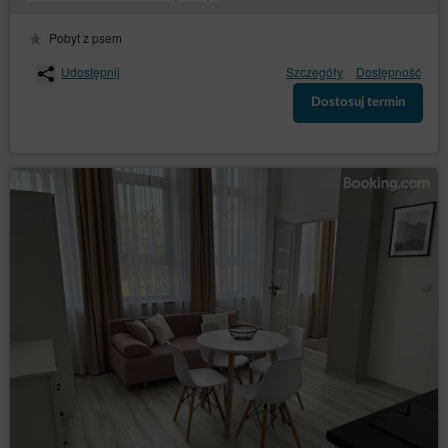
pliki cookies (tzw. „
”);
ciasteczka
poprzez gromadzenie logów serwera www przez
Pobyt z psem
operatora hostingowego Sklepu internetowego
(konieczne do poprawnego działania serwisu).
Udostępnij
Szczegóły
Dostępność
Pliki cookies stanowią dane informatyczne, w
Dostosuj termin
szczególności pliki tekstowe, które są przechowywane
w urządzeniu końcowym Gościa/Użytkownika Serwisu
i przeznaczone są do korzystania ze strony Serwisu.
Cookies zazwyczaj zawierają nazwę strony
internetowej, z której pochodzą, czas przechowywania
ich na urządzeniu końcowym oraz unikalny numer.
Serwis korzysta z plików cookies wyłącznie po
wyrażeniu przez Gościa/Użytkownika Serwisu
uprzedniej zgody w tym zakresie. Wyrażenie zgody na
korzystanie przez Serwis ze wszystkich plików cookies
następuje poprzez kliknięcie przycisku: „Zgadzam się,
chcę przejść do strony” podczas wyświetlania się
komunikatu o korzystaniu z plików cookies przez
Serwis albo poprzez zamknięcie tego komunikatu.
Zgoda, o której mowa w poprzednim punkcie, może
obejmować wyłącznie wybrane pliki cookies. W takim
przypadku Gość/Użytkownik Serwisu powinien
skorzystać z opcji: „Ustawienia plików cookies”,
dostępnej w komunikacie o korzystaniu z plików