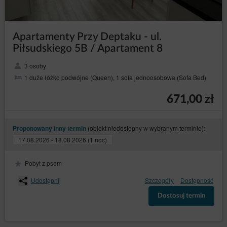
cookies przez Sklep internetowy. Jednocześnie
Administrator danych zastrzega, że wyłączenie
obsługi plików cookies niezbędnych dla procesów
uwierzytelniania, bezpieczeństwa, utrzymania
Apartamenty Przy Deptaku - ul.
preferencji Gościa/Użytkownika Serwisu może
Piłsudskiego 5B / Apartament 8
utrudnić, a w skrajnych przypadkach może
uniemożliwić korzystanie z Serwisu.
3 osoby
Jeżeli Gość/Użytkownik Serwisu nie wyraża zgody na
1 duże łóżko podwójne (Queen), 1 sofa jednoosobowa (Sofa Bed)
korzystanie przez Serwis z plików cookies, może
skorzystać z opcji: „Nie wyrażam zgody”, dostępnej
również w komunikacie o korzystaniu z plików cookies
671,00 zł
przez Sklep internetowy bądź dokonać zmian w
ustawieniach przeglądarki internetowej, z której
aktualnie korzysta (może to jednak spowodować
(obiekt niedostępny w wybranym terminie):
Proponowany inny termin
niepoprawne działanie strony Serwisu).
17.08.2026 - 18.08.2026 (1 noc)
W celu zarządzania ustawieniami cookies, należy
wybrać z listy poniżej przeglądarkę internetową/
system i postępować zgodnie z instrukcjami:
Pobyt z psem
Internet Explorer
Udostępnij
Szczegóły
Dostępność
Chrome
Dostosuj termin
Safari
Firefox