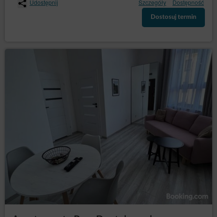
Użytkownika gromadzonych przez sieć reklamową
Udostępnij
Szczegóły
Dostępność
Google, Gość/Użytkownik może przeglądać i edytować
informacje wynikające z plików cookies przy pomocy
Dostosuj termin
narzędzia: https://www.google.com/ads/preferences/.
Na stronie Serwisu są umieszczone wtyczki, które
mogą przekazywać dane Gość/Użytkowników do
Administratorów takich jak, np.:
Facebook
Google
W celu poprawnej realizacji Umowy najmu noclegu na
odległość Administrator może udostępniać dane
Gości/Użytkowników systemom płatności
internetowych. Aktualnie dostępne sposoby płatności
w formie przedpłat w Serwisie dostępne są
https://www.idobooking.com/pl/integracja-z-innymi-
systemami/systemy-platnosci-zintegrowane-z-
idobooking/
.
Newsletter
Gość/Użytkownik może wyrazić zgodę na
otrzymywanie informacji handlowych drogą
elektroniczną, poprzez zaznaczenie odpowiedniej
opcji w formularzu rejestracyjnym lub w terminie
późniejszym w odpowiedniej zakładce. W przypadku