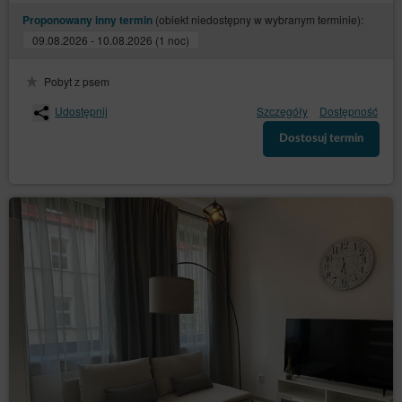
Gościa/Użytkownika przez okres 6 miesięcy.
(obiekt niedostępny w wybranym terminie):
Proponowany inny termin
Rozwiązanie umowy następuje z zachowaniem
09.08.2026 - 10.08.2026 (1 noc)
siedmiodniowego okresu wypowiedzenia.
Usługodawca może zastrzec, że ponowna rejestracja
Konta będzie wymagać zezwolenia Usługodawcy.
Pobyt z psem
Udostępnij
Szczegóły
Dostępność
Dostosuj termin
Zamknij