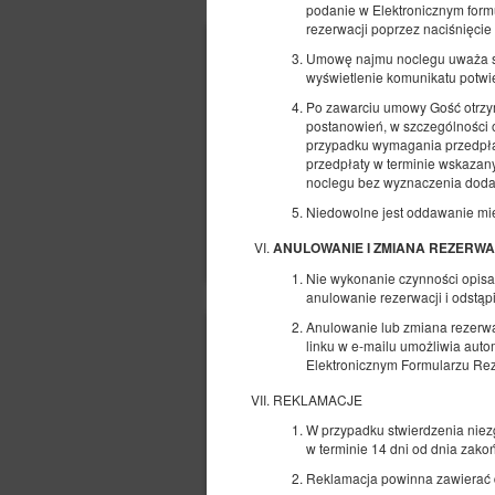
podanie w Elektronicznym form
rezerwacji poprzez naciśnięcie
Umowę najmu noclegu uważa się
wyświetlenie komunikatu potwie
Po zawarciu umowy Gość otrzym
postanowień, w szczególności o
przypadku wymagania przedpłaty
przedpłaty w terminie wskaza
noclegu bez wyznaczenia doda
Niedowolne jest oddawanie mi
ANULOWANIE I ZMIANA REZERWA
Nie wykonanie czynności opisa
anulowanie rezerwacji i odstą
Anulowanie lub zmiana rezerwac
linku w e-mailu umożliwia au
Elektronicznym Formularzu Rez
REKLAMACJE
W przypadku stwierdzenia niez
w terminie 14 dni od dnia zako
Reklamacja powinna zawierać d