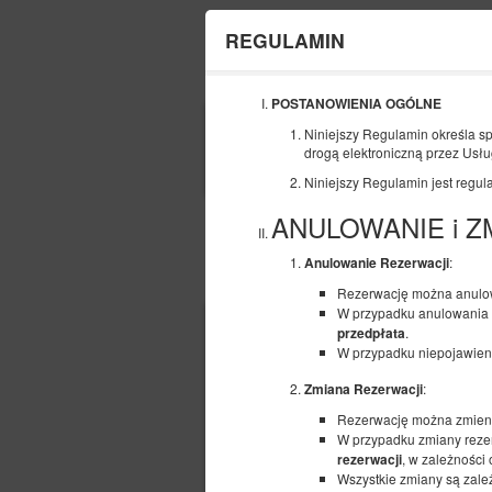
REGULAMIN
POSTANOWIENIA OGÓLNE
POCZĄTEK
Niniejszy Regulamin określa s
09
drogą elektroniczną przez Usł
SIERPNIA
2026
Niniejszy Regulamin jest regula
ANULOWANIE i Z
:
Anulowanie Rezerwacji
Wybierz ofertę
Rezerwację można anulo
W przypadku anulowania r
.
przedpłata
W przypadku niepojawieni
:
Zmiana Rezerwacji
Rezerwację można zmieni
W przypadku zmiany rezer
, w zależności
rezerwacji
Wszystkie zmiany są zależ