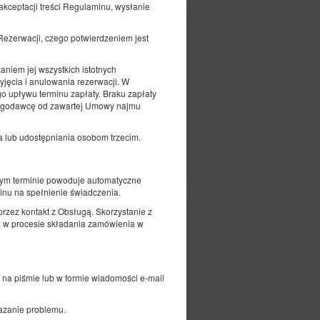
ceptacji treści Regulaminu, wysłanie
678,41 zł
ka
ezerwacji, czego potwierdzeniem jest
687,80 zł
2 osoby / 1 noc
iem jej wszystkich istotnych
yjęcia i anulowania rezerwacji. W
o upływu terminu zapłaty. Braku zapłaty
sługodawcę od zawartej Umowy najmu
 lub udostępniania osobom trzecim.
czegóły
Dostępność
Pokaż oferty
nym terminie powoduje automatyczne
nu na spełnienie świadczenia.
rzez kontakt z Obsługą. Skorzystanie z
1 015,95 zł
ego
h w procesie składania zamówienia w
1 043,10 zł
2 osoby / 1 noc
na piśmie lub w formie wiadomości e-mail
azanie problemu.