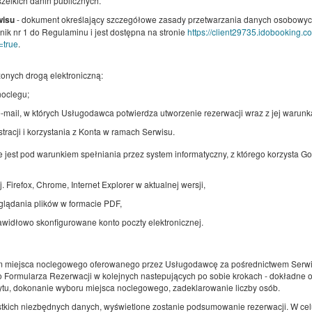
zelkich danin publicznych.
2
4 osoby
pow. 26,11 m
1 sypialnia
- dokument określający szczegółowe zasady przetwarzania danych osobowych 
wisu
1 duże łóżko podwójne (Queen)
nik nr 1 do Regulaminu i jest dostępna na stronie
https://client29735.idobooking.
=true
.
Pobyt z psem
onych drogą elektroniczną:
Udostępnij
Sz
oclegu;
-mail, w których Usługodawca potwierdza utworzenie rezerwacji wraz z jej warunk
racji i korzystania z Konta w ramach Serwisu.
Apartamenty Przy Deptaku - ul. Piłsudski
e jest pod warunkiem spełniania przez system informatyczny, z którego korzysta
5B / APARTAMENT 6
j. Firefox, Chrome, Internet Explorer w aktualnej wersji,
Dostępna liczba: 1
lądania plików w formacie PDF,
2
4 osoby
pow. 36,35 m
1 sypialnia
1 bardzo duże łóżko podwójne (King), 1 sofa jednoosobowa (Sofa B
awidłowo skonfigurowane konto poczty elektronicznej.
Pobyt z psem
 miejsca noclegowego oferowanego przez Usługodawcę za pośrednictwem Serwi
 Formularza Rezerwacji w kolejnych nastepujących po sobie krokach - dokładne 
Udostępnij
Sz
ytu, dokonanie wyboru miejsca noclegowego, zadeklarowanie liczby osób.
tkich niezbędnych danych, wyświetlone zostanie podsumowanie rezerwacji. W celu