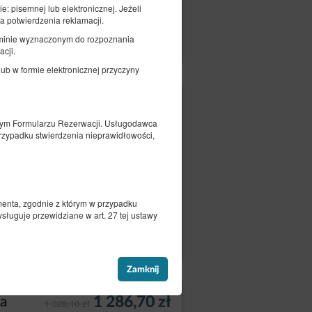
e: pisemnej lub elektronicznej. Jeżeli
a potwierdzenia reklamacji.
czegóły
Dostępność
erminie wyznaczonym do rozpoznania
Pokaż oferty
cji.
 w formie elektronicznej przyczyny
1 015,95 zł
ka
1 043,10 zł
2 osoby / 1 noc
nym Formularzu Rezerwacji. Usługodawca
rzypadku stwierdzenia nieprawidłowości,
umenta, zgodnie z którym w przypadku
ługuje przewidziane w art. 27 tej ustawy
czegóły
Dostępność
Pokaż oferty
Zamknij
1 286,70 zł
ka
1 328,10 zł