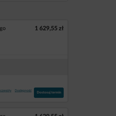
1 629,55 zł
ego
czegóły
Dostępność
Dostosuj termin