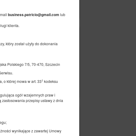
czegóły
Dostępność
Pokaż oferty
-mail
lub
business.patricio@gmail.com
ugi klienta.
589,06 zł
ka
593,75 zł
2 osoby / 1 noc
y, który został użyty do dokonania
Polskiego 7/5, 70-470, Szczecin
Serwisu.
1
, o której mowa w art. 33
kodeksu
czegóły
Dostępność
Pokaż oferty
egulująca ogół wzajemnych praw i
 zastosowania przepisy ustawy z dnia
638,70 zł
ego
646,00 zł
2 osoby / 1 noc
egu;
eżności wynikające z zawartej Umowy