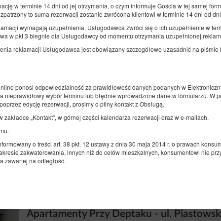
ję w terminie 14 dni od jej otrzymania, o czym informuje Gościa w tej samej formi
Pobyt z psem
zpatrzony to suma rezerwacji zostanie zwrócona klientowi w terminie 14 dni od dni
Udostępnij
Sz
klamacji wymagają uzupełnienia, Usługodawca zwróci się o ich uzupełnienie w t
mowa w pkt 3 biegnie dla Usługodawcy od momentu otrzymania uzupełnionej reklama
a reklamacji Usługodawca jest obowiązany szczegółowo uzasadnić na piśmie lub
Apartamenty Przy Deptaku - ul. Piastows
9 / Apartament 2
online ponosi odpowiedzialność za prawidłowość danych podanych w Elektronicz
za nieprawidłowy wybór terminu lub błędnie wprowadzone dane w formularzu. W p
Dostępna liczba: 1
oprzez edycję rezerwacji, prosimy o pilny kontakt z Obsługą.
2
6 osób
pow. 69,00 m
2 sypialnie
zakładce „Kontakt”, w górnej części kalendarza rezerwacji oraz w e-mailach.
2 duże łóżka podwójne (Queen), 1 sofa jednoosobowa (Sofa Bed)
mu.
informowany o treści art. 38 pkt. 12 ustawy z dnia 30 maja 2014 r. o prawach kons
Pobyt z psem
kresie zakwaterowania, innych niż do celów mieszkalnych, konsumentowi nie przys
 zawartej na odległość.
Udostępnij
Sz
Apartamenty Przy Deptaku - ul. Piastows