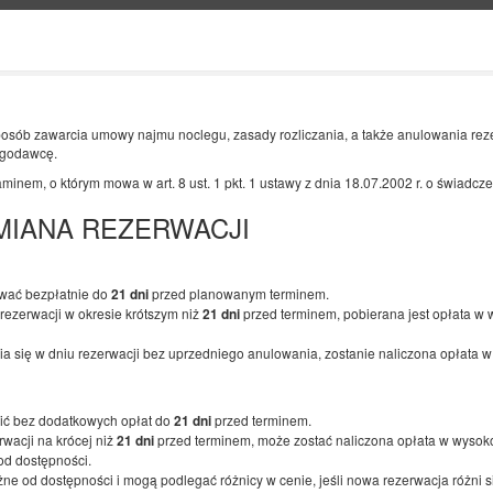
Informacje o nas
KONIEC
LICZBA OSÓB
posób zawarcia umowy najmu noclegu, zasady rozliczania, a także anulowania rez
2
ugodawcę.
10
SIERPNIA
2026
OS.
minem, o którym mowa w art. 8 ust. 1 pkt. 1 ustawy z dnia 18.07.2002 r. o świadcz
MIANA REZERWACJI
Doprecyzuj rezerwację
Potwierdź rezerwację
wać bezpłatnie do
przed planowanym terminem.
21 dni
ezerwacji w okresie krótszym niż
przed terminem, pobierana jest opłata w
21 dni
Apartamenty Przy Deptaku - ul. Piastows
a się w dniu rezerwacji bez uprzedniego anulowania, zostanie naliczona opłata 
9A / Apartament 4
Dostępna liczba: 1
ć bez dodatkowych opłat do
przed terminem.
21 dni
2
3 osoby
pow. 42,17 m
2 sypialnie
wacji na krócej niż
przed terminem, może zostać naliczona opłata w wysok
21 dni
1 duże łóżko podwójne (Queen), 1 sofa jednoosobowa (Sofa Bed)
 od dostępności.
ne od dostępności i mogą podlegać różnicy w cenie, jeśli nowa rezerwacja różni s