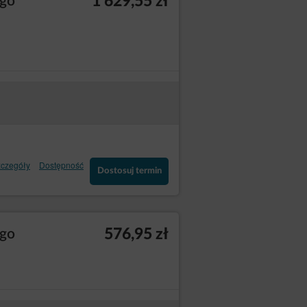
1 629,55 zł
ego
czegóły
Dostępność
Dostosuj termin
576,95 zł
ego