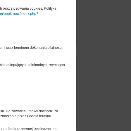
oraz stosowania cookies. Polityka
com/book-now/index.php?
czegóły
Dostępność
Pokaż oferty
ami oraz terminem dokonania płatności;
648,63 zł
ego
656,45 zł
 Gość następujących minimalnych wymagań
2 osoby / 1 noc
ed)
su. Do zawarcia umowy dochodzi za
oznaczenie przez Gościa terminu
czegóły
Dostępność
Pokaż oferty
 złożenia rezerwacji konieczne jest