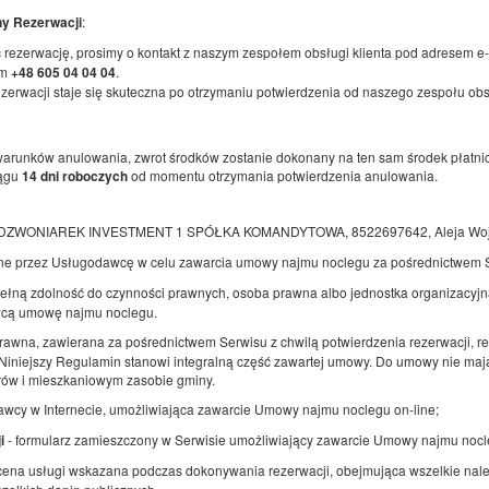
Udostępnij
Sz
:
ny Rezerwacji
 rezerwację, prosimy o kontakt z naszym zespołem obsługi klienta pod adresem e
em
.
+48 605 04 04 04
erwacji staje się skuteczna po otrzymaniu potwierdzenia od naszego zespołu obsł
Apartamenty Przy Deptaku - ul. Piastows
9 / Apartament 17
arunków anulowania, zwrot środków zostanie dokonany na ten sam środek płatnicz
iągu
od momentu otrzymania potwierdzenia anulowania.
14 dni roboczych
Dostępna liczba: 1
2
4 osoby
pow. 40,56 m
1 sypialnia
 DZWONIAREK INVESTMENT 1 SPÓŁKA KOMANDYTOWA, 8522697642, Aleja Wojska 
2 łóżka pojedyncze (Single), 1 sofa jednoosobowa (Sofa Bed)
ne przez Usługodawcę w celu zawarcia umowy najmu noclegu za pośrednictwem 
ełną zdolność do czynności prawnych, osoba prawna albo jednostka organizacyjna
Udostępnij
Sz
wcą umowę najmu noclegu.
rawna, zawierana za pośrednictwem Serwisu z chwilą potwierdzenia rezerwacji, r
iniejszy Regulamin stanowi integralną część zawartej umowy. Do umowy nie mają
orów i mieszkaniowym zasobie gminy.
awcy w Internecie, umożliwiająca zawarcie Umowy najmu noclegu on-line;
Apartamenty Przy Deptaku - ul. Piłsudski
5B / Apartament 4
- formularz zamieszczony w Serwisie umożliwiający zawarcie Umowy najmu nocl
i
 cena usługi wskazana podczas dokonywania rezerwacji, obejmująca wszelkie nal
Dostępna liczba: 1